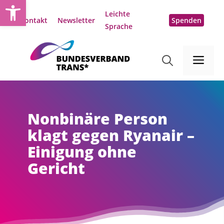
Open toolbar
Zum
Leichte
Inhalt
Kontakt
Newsletter
Spenden
Sprache
springen
Me
Nonbinäre Person
klagt gegen Ryanair –
Einigung ohne
Gericht