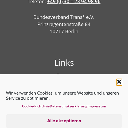
Telefon:
+49 (0) 30 – 23 94 98 96
Bundesverband Trans* e.V.
Prinzregentenstraße 84
10717 Berlin
Links
Presse
Linktree
Impressum
Wir verwenden Cookies, um unsere Website und unseren
Benutzungshinweise
Service zu optimieren.
Erklärung zur Barrierefreiheit
Cookie-Richtlinie
Datenschutz­erklärung
Impressum
Cookie-Richtlinie (EU)
Datenschutz­erklärung
Alle akzeptieren