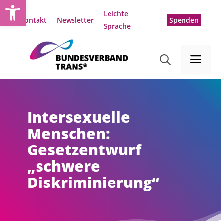
Open toolbar
Zum
Leichte
Inhalt
Kontakt
Newsletter
Spenden
Sprache
springen
Me
Intersexuelle
Menschen:
Gesetzentwurf
„schwere
Diskriminierung“