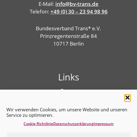
E-Mail:
info@bv-trans.de
Telefon:
+49 (0) 30 – 23 94 98 96
Bundesverband Trans* e.V.
Prinzregentenstraße 84
10717 Berlin
Links
Presse
Linktree
Impressum
Wir verwenden Cookies, um unsere Website und unseren
Benutzungshinweise
Service zu optimieren.
Erklärung zur Barrierefreiheit
Cookie-Richtlinie
Datenschutz­erklärung
Impressum
Cookie-Richtlinie (EU)
Datenschutz­erklärung