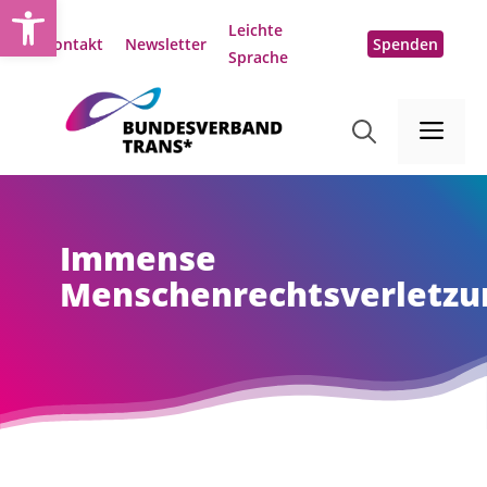
Open toolbar
Zum
Leichte
Inhalt
Kontakt
Newsletter
Spenden
Sprache
springen
Me
Immense
Menschenrechtsverletzu