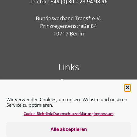
Telefon:
+49 (0) 30 – 23 94 98 96
Bundesverband Trans* e.V.
Prinzregentenstraße 84
10717 Berlin
Links
Presse
Linktree
Impressum
Wir verwenden Cookies, um unsere Website und unseren
Benutzungshinweise
Service zu optimieren.
Erklärung zur Barrierefreiheit
Cookie-Richtlinie
Datenschutz­erklärung
Impressum
Cookie-Richtlinie (EU)
Datenschutz­erklärung
Alle akzeptieren