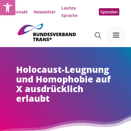
Open toolbar
Zum
Leichte
Inhalt
Kontakt
Newsletter
Spenden
Sprache
springen
Me
Holocaust-Leugnung
und Homophobie auf
X ausdrücklich
erlaubt