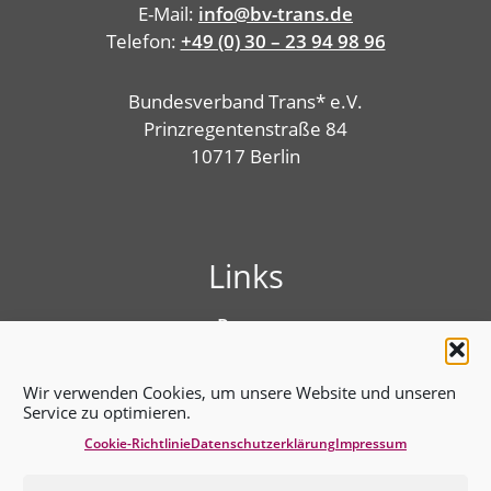
E-Mail:
info@bv-trans.de
Telefon:
+49 (0) 30 – 23 94 98 96
Bundesverband Trans* e.V.
Prinzregentenstraße 84
10717 Berlin
Links
Presse
Linktree
Impressum
Wir verwenden Cookies, um unsere Website und unseren
Benutzungshinweise
Service zu optimieren.
Erklärung zur Barrierefreiheit
Cookie-Richtlinie
Datenschutz­erklärung
Impressum
Cookie-Richtlinie (EU)
Datenschutz­erklärung