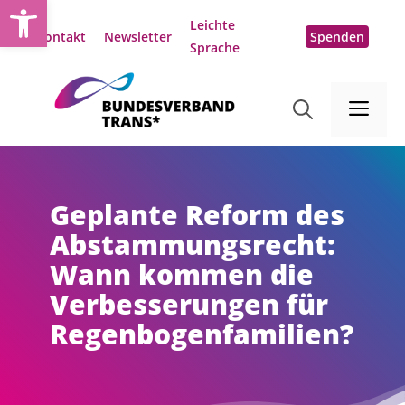
Open toolbar
Zum
Leichte
Inhalt
Kontakt
Newsletter
Spenden
Sprache
springen
Me
Geplante Reform des
Abstammungsrecht:
Wann kommen die
Verbesserungen für
Regenbogenfamilien?