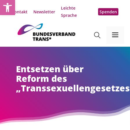
Open toolbar
Zum
Leichte
Inhalt
Kontakt
Newsletter
Spenden
Sprache
springen
Me
Entsetzen über
Reform des
„Transsexuellengesetzes