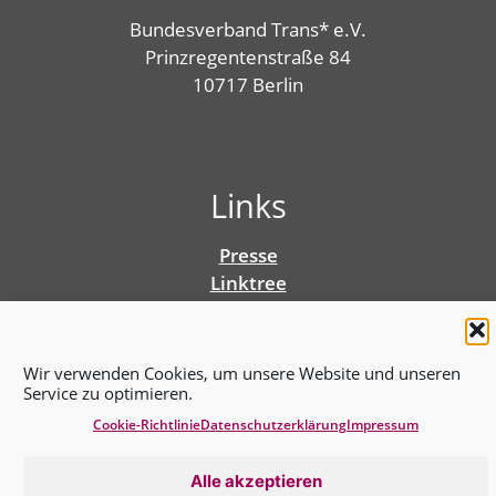
Bundesverband Trans* e.V.
Prinzregentenstraße 84
10717 Berlin
Links
Presse
Linktree
Impressum
Benutzungshinweise
Erklärung zur Barrierefreiheit
Wir verwenden Cookies, um unsere Website und unseren
Cookie-Richtlinie (EU)
Service zu optimieren.
Datenschutz­erklärung
Cookie-Richtlinie
Datenschutz­erklärung
Impressum
Alle akzeptieren