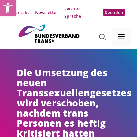
Open toolbar
Zum
Leichte
Inhalt
Kontakt
Newsletter
Spenden
Sprache
springen
Me
Die Umsetzung des
neuen
Transsexuellengesetzes
wird verschoben,
nachdem trans
Personen es heftig
kritisiert hatten