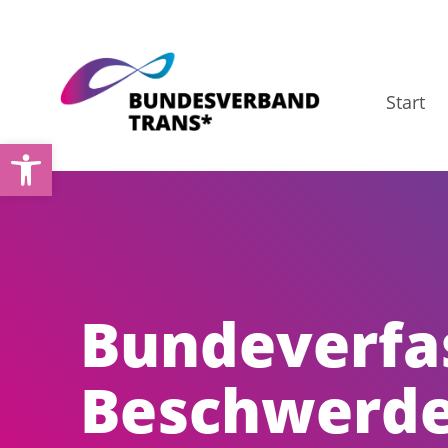
Zum
Inhalt
springen
Start
Open toolbar
Bundeverfa
Beschwerde 