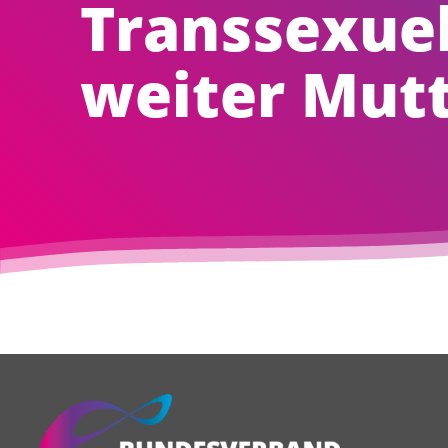
Transsexuel
weiter Mutt