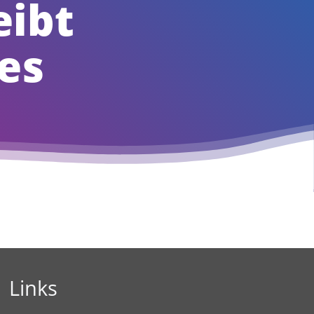
eibt
es
Links