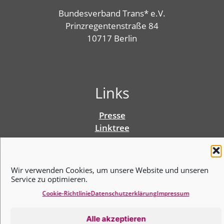
Bundesverband Trans* e.V.
Prinzregentenstraße 84
10717 Berlin
Links
Presse
Linktree
Impressum
Benutzungshinweise
Erklärung zur Barrierefreiheit
Wir verwenden Cookies, um unsere Website und unseren
Cookie-Richtlinie (EU)
Service zu optimieren.
Datenschutz­erklärung
Cookie-Richtlinie
Datenschutz­erklärung
Impressum
Alle akzeptieren