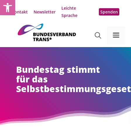
Open toolbar
Zum
Leichte
Inhalt
Kontakt
Newsletter
Spenden
Sprache
springen
Me
Bundestag stimmt
für das
Selbstbestimmungsgeset