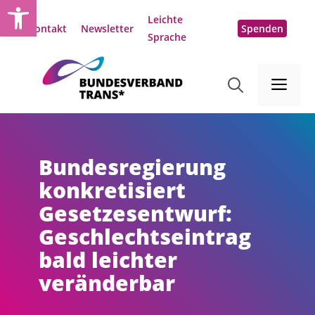
Open toolbar
Zum
Leichte
Inhalt
Kontakt
Newsletter
Spenden
Sprache
springen
Me
Bundesregierung
konkretisiert
Gesetzesentwurf:
Geschlechtseintrag
bald leichter
veränderbar