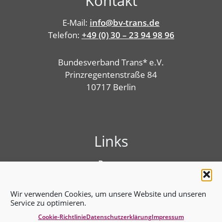
Kontakt
E-Mail:
info@bv-trans.de
Telefon:
+49 (0) 30 – 23 94 98 96
Bundesverband Trans* e.V.
Prinzregentenstraße 84
10717 Berlin
Links
Presse
Linktree
Impressum
Wir verwenden Cookies, um unsere Website und unseren
Benutzungshinweise
Service zu optimieren.
Erklärung zur Barrierefreiheit
Cookie-Richtlinie
Datenschutz­erklärung
Impressum