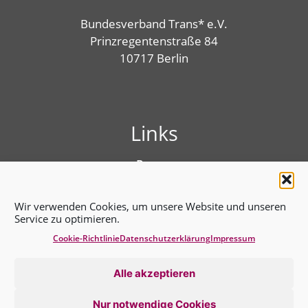
Bundesverband Trans* e.V.
Prinzregentenstraße 84
10717 Berlin
Links
Presse
Linktree
Impressum
Wir verwenden Cookies, um unsere Website und unseren
Benutzungshinweise
Service zu optimieren.
Erklärung zur Barrierefreiheit
Cookie-Richtlinie
Datenschutz­erklärung
Impressum
Cookie-Richtlinie (EU)
Datenschutz­erklärung
Alle akzeptieren
Nur notwendige Cookies