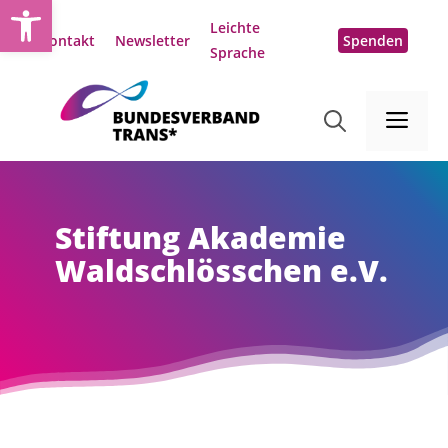
Open toolbar
Zum
Leichte
Inhalt
Kontakt
Newsletter
Spenden
Sprache
springen
Me
Stiftung Akademie
Waldschlösschen e.V.