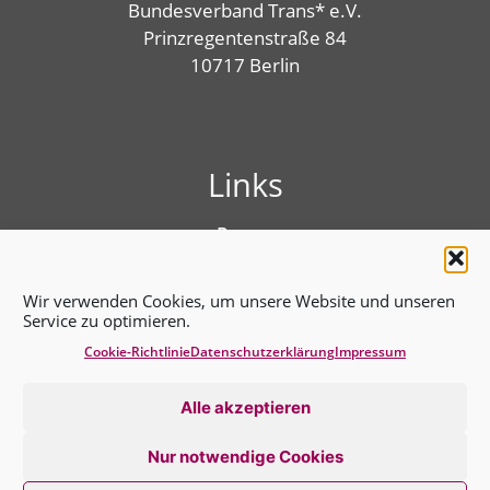
Bundesverband Trans* e.V.
Prinzregentenstraße 84
10717 Berlin
Links
Presse
Linktree
Impressum
Wir verwenden Cookies, um unsere Website und unseren
Benutzungshinweise
Service zu optimieren.
Erklärung zur Barrierefreiheit
Cookie-Richtlinie
Datenschutz­erklärung
Impressum
Cookie-Richtlinie (EU)
Datenschutz­erklärung
Alle akzeptieren
Nur notwendige Cookies