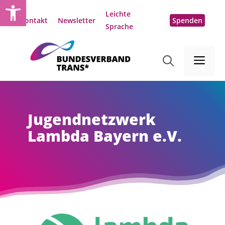
Open toolbar
Zum
Leichte
Inhalt
Kontakt
Newsletter
Spenden
Sprache
springen
Me
Jugendnetzwerk
Lambda Bayern e.V.