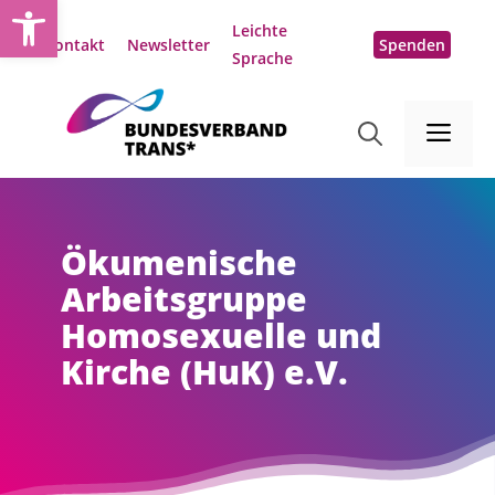
Open toolbar
Zum
Leichte
Inhalt
Kontakt
Newsletter
Spenden
Sprache
springen
Me
Ökumenische
Arbeitsgruppe
Homosexuelle und
Kirche (HuK) e.V.