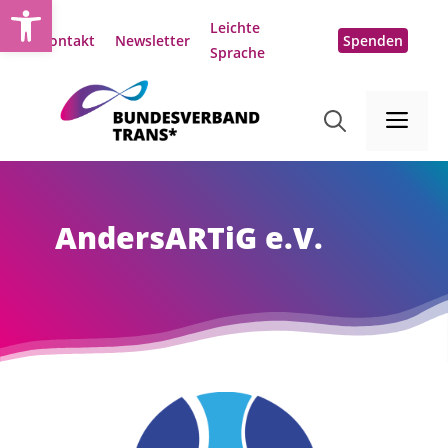
Open toolbar
Zum
Leichte
Inhalt
Kontakt
Newsletter
Spenden
Sprache
springen
Me
AndersARTiG e.V.