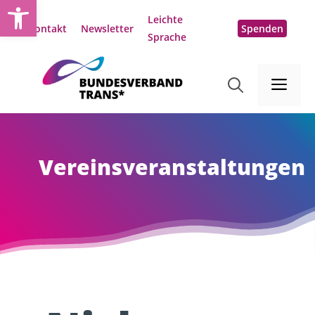
Open toolbar
Zum
Leichte
Inhalt
Kontakt
Newsletter
Spenden
Sprache
springen
Me
Vereinsveranstaltungen