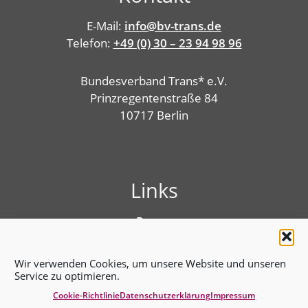
E-Mail:
info@bv-trans.de
Telefon:
+49 (0) 30 – 23 94 98 96
Bundesverband Trans* e.V.
Prinzregentenstraße 84
10717 Berlin
Links
Presse
Linktree
Impressum
Wir verwenden Cookies, um unsere Website und unseren
Benutzungshinweise
Service zu optimieren.
Erklärung zur Barrierefreiheit
Cookie-Richtlinie
Datenschutz­erklärung
Impressum
Cookie-Richtlinie (EU)