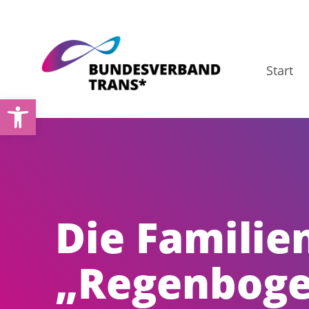
Zum
Inhalt
springen
Start
Open toolbar
Die Familien
„Regenboge