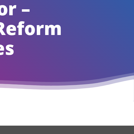
or –
 Reform
es