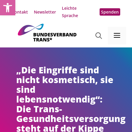
Open toolbar
Zum
Leichte
Inhalt
Kontakt
Newsletter
Spenden
Sprache
springen
Me
„Die Eingriffe sind
nicht kosmetisch, sie
sind
lebensnotwendig“:
Die Trans-
Gesundheitsversorgung
steht auf der Kippe