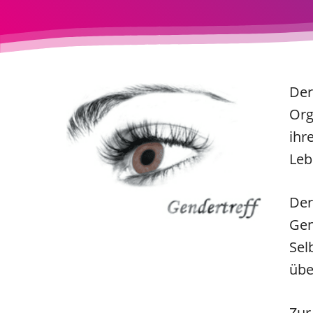
Der
Org
ihr
Leb
Der
Gen
Sel
übe
Zur