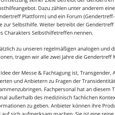
bsthilfeangebot. Dazu zählen unter anderem ein
ndertreff Plattform) und ein Forum (Gendertreff-
fe zur Selbsthilfe. Weiter betreibt der Gendertref
es Charakters Selbsthilfetreffen nennen.
ätzlich zu unseren regelmäßigen analogen und dig
ionen, tragen wir alle zwei Jahre die Gendertref
 Idee der Messe & Fachtagung ist, Transgender, 
erten und Anbietern zu Fragen der Transidenti
ammenzubringen. Fachpersonal hat an diesem Ta
mal außerhalb des medizinisch fachlichen Kontex
ormationen zu geben. Anbieter können ihre Produ
 auf sich aufmerksam machen. Sie ist eine reine