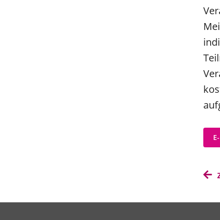
Ver
Mei
ind
Tei
Ver
kos
auf
E-
z