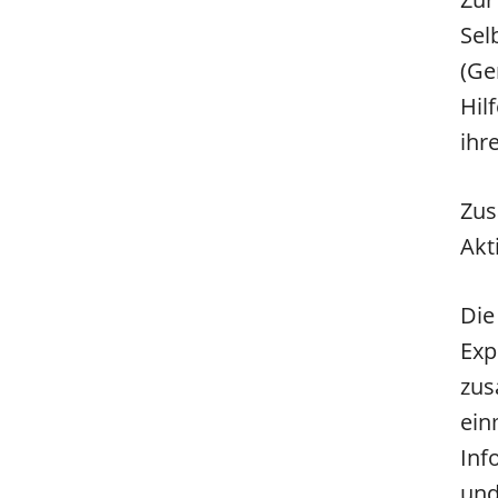
Sel
(Ge
Hil
ihr
Zus
Akt
Die
Exp
zus
ein
Inf
und