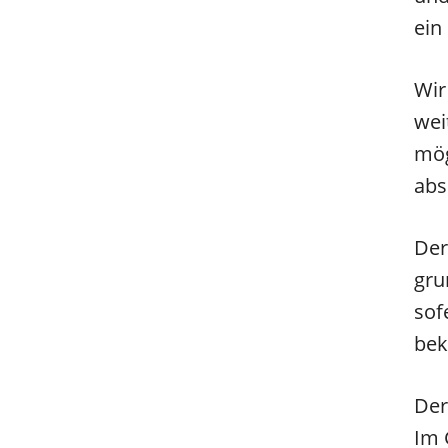
ein
Wir
wei
mög
abs
Der
gru
sof
bek
Der
Im 