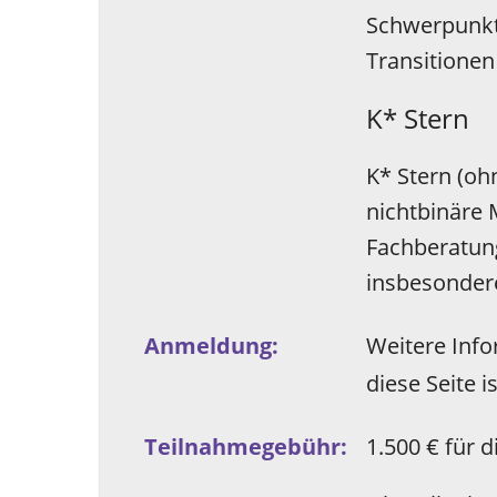
Schwerpunkte
Transitionen
K* Stern
K* Stern (oh
nichtbinäre 
Fachberatung
insbesonder
Anmeldung:
Weitere Info
diese Seite 
Teilnahme­gebühr:
1.500 € für 