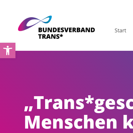
Zum
Inhalt
springen
Start
Open toolbar
„Trans*gesc
Menschen k