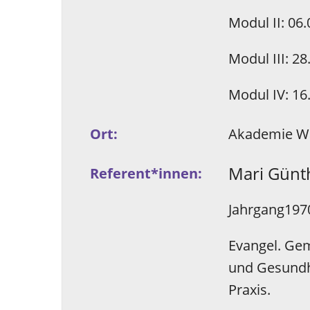
Modul II: 06
Modul III: 2
Modul IV: 16
Ort:
Akademie Wa
Mari Günt
Referent*­innen:
Jahrgang1970
Evangel. Gem
und Gesundhe
Praxis.