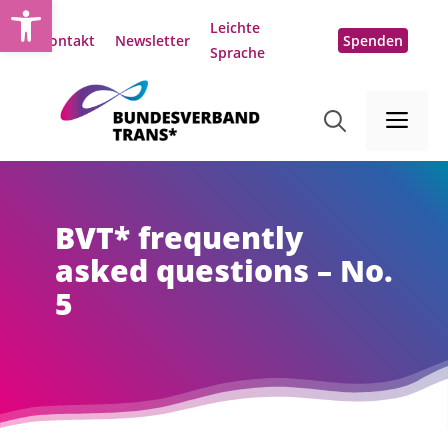
Open toolbar
Zum
Leichte
Inhalt
Kontakt
Newsletter
Spenden
Sprache
springen
Me
BVT* frequently
asked questions – No.
5