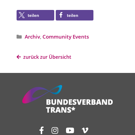
teilen
teilen
Archiv
,
Community Events
Angebotstyp
zurück zur Übersicht